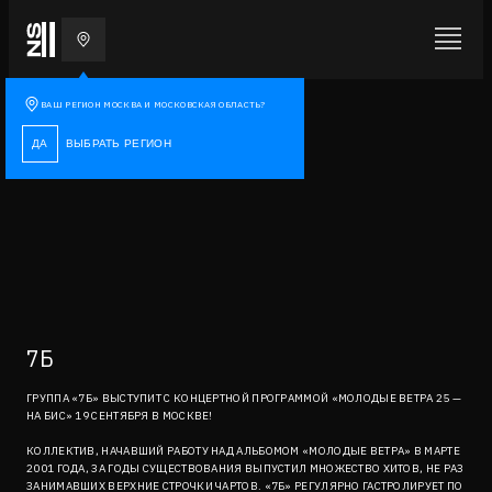
ВАШ РЕГИОН
МОСКВА И МОСКОВСКАЯ ОБЛАСТЬ
?
ДА
ВЫБРАТЬ РЕГИОН
7Б
ГРУППА «7Б» ВЫСТУПИТ С КОНЦЕРТНОЙ ПРОГРАММОЙ «МОЛОДЫЕ ВЕТРА 25 —
НА БИС» 19 СЕНТЯБРЯ В МОСКВЕ!
КОЛЛЕКТИВ, НАЧАВШИЙ РАБОТУ НАД АЛЬБОМОМ «МОЛОДЫЕ ВЕТРА» В МАРТЕ
2001 ГОДА, ЗА ГОДЫ СУЩЕСТВОВАНИЯ ВЫПУСТИЛ МНОЖЕСТВО ХИТОВ, НЕ РАЗ
ЗАНИМАВШИХ ВЕРХНИЕ СТРОЧКИ ЧАРТОВ. «7Б» РЕГУЛЯРНО ГАСТРОЛИРУЕТ ПО