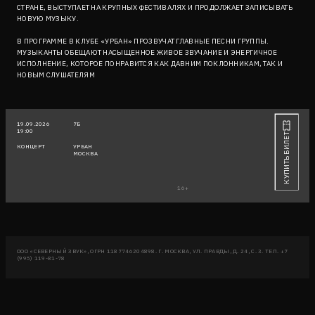
СТРАНЕ, ВЫСТУПАЕТ НА КРУПНЫХ ФЕСТИВАЛЯХ И ПРОДОЛЖАЕТ ЗАПИСЫВАТЬ
НОВУЮ МУЗЫКУ.
В ПРОГРАММЕ В КЛУБЕ «УРБАН» ПРОЗВУЧАТ ГЛАВНЫЕ ПЕСНИ ГРУППЫ.
МУЗЫКАНТЫ ОБЕЩАЮТ НАСЫЩЕННОЕ ЖИВОЕ ЗВУЧАНИЕ И ЭНЕРГИЧНОЕ
ИСПОЛНЕНИЕ, КОТОРОЕ ПОНРАВИТСЯ КАК ДАВНИМ ПОКЛОННИКАМ, ТАК И
НОВЫМ СЛУШАТЕЛЯМ
19.09.2026
7Б
19:00
КУПИТЬ БИЛЕТ
КОНЦЕРТ
УРБАН
МОСКВА
16+
ООО «СЕВЕРНЫЙ ЗВУК», ОГРН 1187746204898. Г. МОСКВА, УЛ. ПРАВДЫ, Д. 24, С. 3. ТЕЛ. +7
(995) 119-81-78