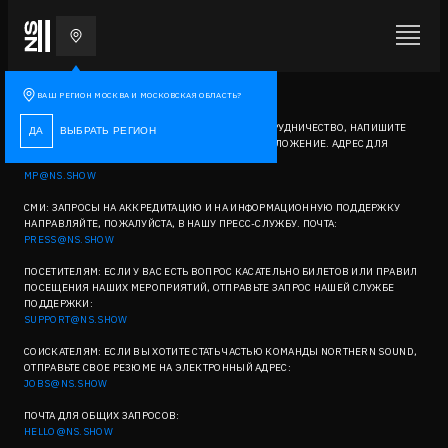
КОНТАКТЫ
ВАШ РЕГИОН
МОСКВА И МОСКОВСКАЯ ОБЛАСТЬ
?
СПОНСОРАМ: ЕСЛИ ВЫ ХОТИТЕ ПРЕДЛОЖИТЬ СОТРУДНИЧЕСТВО, НАПИШИТЕ
ДА
ВЫБРАТЬ РЕГИОН
НАМ, МЫ ОБЯЗАТЕЛЬНО РАССМОТРИМ ВАШЕ ПРЕДЛОЖЕНИЕ. АДРЕС ДЛЯ
СВЯЗИ:
MP@NS.SHOW
СМИ: ЗАПРОСЫ НА АККРЕДИТАЦИЮ И НА ИНФОРМАЦИОННУЮ ПОДДЕРЖКУ
НАПРАВЛЯЙТЕ, ПОЖАЛУЙСТА, В НАШУ ПРЕСС-СЛУЖБУ. ПОЧТА:
PRESS@NS.SHOW
ПОСЕТИТЕЛЯМ: ЕСЛИ У ВАС ЕСТЬ ВОПРОС КАСАТЕЛЬНО БИЛЕТОВ ИЛИ ПРАВИЛ
ПОСЕЩЕНИЯ НАШИХ МЕРОПРИЯТИЙ, ОТПРАВЬТЕ ЗАПРОС НАШЕЙ СЛУЖБЕ
ПОДДЕРЖКИ:
SUPPORT@NS.SHOW
СОИСКАТЕЛЯМ: ЕСЛИ ВЫ ХОТИТЕ СТАТЬ ЧАСТЬЮ КОМАНДЫ NORTHERN SOUND,
ОТПРАВЬТЕ СВОЕ РЕЗЮМЕ НА ЭЛЕКТРОННЫЙ АДРЕС:
JOBS@NS.SHOW
ПОЧТА ДЛЯ ОБЩИХ ЗАПРОСОВ:
HELLO@NS.SHOW