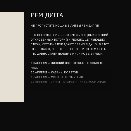
РЕМ ДИГГА
НЕ ПРОПУСТИТЕ МОЩНЫЕ ЛАЙВЫ РЕМ ДИГГИ!
ЕГО ВЫСТУПЛЕНИЯ — ЭТО СМЕСЬ МОЩНЫХ ЭМОЦИЙ,
ОТКРОВЕННЫХ ИСТОРИЙ И РЕЗКИХ, ЦЕПЛЯЮЩИХ
СТРОК, КОТОРЫЕ ПОПАДАЮТ ПРЯМО В ДУШУ. В ЭТОТ
ВЕЧЕР ВАС ЖДУТ ПРОВЕРЕННЫЕ ВРЕМЕНЕМ ХИТЫ,
ЧТО ДАВНО СТАЛИ ЛЮБИМЫМИ, И НОВЫЕ ТРЕКИ.
10 АПРЕЛЯ — НИЖНИЙ НОВГОРОД,MILO CONCERT
HALL
11 АПРЕЛЯ — КАЗАНЬ, KORSTON
17 АПРЕЛЯ — МОСКВА, КЛУБ УРБАН.
18 АПРЕЛЯ — САНКТ-ПЕТЕРБУРГ, КЛУБ КОСМОНАВТ
УВИДИМСЯ НА КОНЦЕРТАХ!