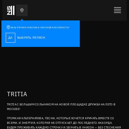
ВАШ РЕГИОН
МОСКВА И МОСКОВСКАЯ ОБЛАСТЬ
?
ДА
ВЫБРАТЬ РЕГИОН
TRITIA
TRITIA С БОЛЬШИМ СОЛЬНИКОМ НА НОВОЙ ПЛОЩАДКЕ ДРУЖБА НА ЛЕТО В
МОСКВЕ!
ГРОМКАЯ АЛЬТЕРНАТИВА, ПЕСНИ, КОТОРЫЕ ХОЧЕТСЯ КРИЧАТЬ ВМЕСТЕ СО
ВСЕМИ, И ЭНЕРГИЯ, КОТОРАЯ НЕ ОТПУСКАЕТ ДО ПОСЛЕДНЕГО АККОРДА.
БУДЕМ ПРОЖИВАТЬ КАЖДУЮ СТРОЧКУ И ЗВУЧАТЬ В УНИСОН — БЕЗ СТЕСНЕНИЯ