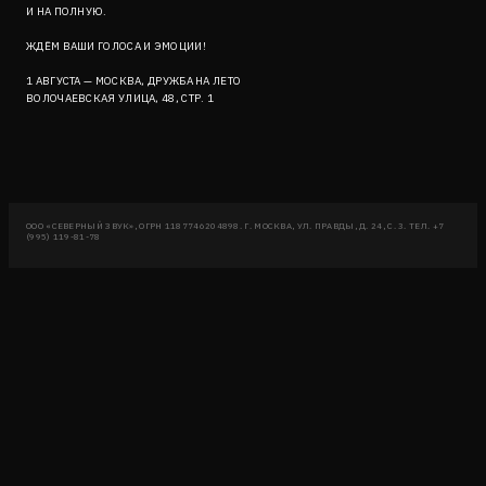
И НА ПОЛНУЮ.
ЖДЁМ ВАШИ ГОЛОСА И ЭМОЦИИ!
1 АВГУСТА — МОСКВА, ДРУЖБА НА ЛЕТО
ВОЛОЧАЕВСКАЯ УЛИЦА, 48, СТР. 1
ООО «СЕВЕРНЫЙ ЗВУК», ОГРН 1187746204898. Г. МОСКВА, УЛ. ПРАВДЫ, Д. 24, С. 3. ТЕЛ. +7
(995) 119-81-78