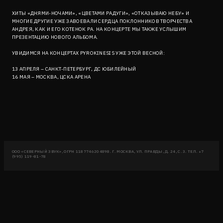
ХИТЫ «ДНЯМИ-НОЧАМИ», «ЦВЕТАМИ РАДУГИ», «ОТКАЗЫВАЮ НЕБУ» И
МНОГИЕ ДРУГИЕ УЖЕ ЗАВОЕВАЛИ СЕРДЦА ПОКЛОННИКОВ ТВОРЧЕСТВА
АНДРЕЯ, КАК И ЕГО КОТЕНОК РА. НА КОНЦЕРТЕ МЫ ТАКЖЕ УСЛЫШИМ
ПРЕЗЕНТАЦИЮ НОВОГО АЛЬБОМА.
УВИДИМСЯ НА КОНЦЕРТАХ PYROKINESIS УЖЕ ЭТОЙ ВЕСНОЙ:
13 АПРЕЛЯ – САНКТ-ПЕТЕРБУРГ, ДС ЮБИЛЕЙНЫЙ
16 МАЯ – МОСКВА, ЦСКА АРЕНА
ООО «СЕВЕРНЫЙ ЗВУК», ОГРН 1187746204898. Г. МОСКВА, УЛ. ПРАВДЫ, Д. 24, С. 3. ТЕЛ. +7
(995) 119-81-78