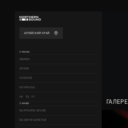
АЛТАЙСКИЙ КРАЙ
// МЕНЮ
АФИША
АРХИВ
ГАЛЕРЕЯ
КОНТАКТЫ
VK
TG
YT
ГАЛЕРЕ
// ИНФО
NORTHERN SOUND
ВОЗВРАТ БИЛЕТОВ