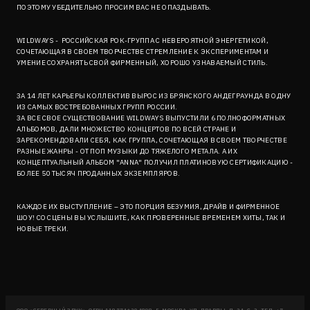
ПОЭТОМУ УБЕДИТЕЛЬНО ПРОСИМ ВАС НЕ ОПАЗДЫВАТЬ.
WILDWAYS - РОССИЙСКАЯ РОК-ГРУППА С НЕВЕРОЯТНОЙ ЭНЕРГЕТИКОЙ,
СОЧЕТАЮЩАЯ В СВОЕМ ТВОРЧЕСТВЕ СТРЕМЛЕНИЕ К ЭКСПЕРИМЕНТАМ И
УМЕНИЕ СОХРАНЯТЬ СВОЙ ФИРМЕННЫЙ, ХОРОШО УЗНАВАЕМЫЙ СТИЛЬ.
ЗА 14 ЛЕТ КАРЬЕРЫ КОЛЛЕКТИВ ВЫРОС ИЗ БРЯНСКОГО АНДЕГРАУНДА В ОДНУ
ИЗ САМЫХ ВОСТРЕБОВАННЫХ ГРУПП РОССИИ.
ЗА ВСЕ СВОЕ СУЩЕСТВОВАНИЕ WILDWAYS ВЫПУСТИЛИ 6 ПОЛНОФОРМАТНЫХ
АЛЬБОМОВ, ДАЛИ МНОЖЕСТВО КОНЦЕРТОВ ПО ВСЕЙ СТРАНЕ И
ЗАРЕКОМЕНДОВАЛИ СЕБЯ, КАК ГРУППА, СОЧЕТАЮЩАЯ В СВОЕМ ТВОРЧЕСТВЕ
РАЗНЫЕ ЖАНРЫ - ОТ ПОП МУЗЫКИ ДО ТЯЖЕЛОГО МЕТАЛА. А ИХ
КОНЦЕПТУАЛЬНЫЙ АЛЬБОМ "ANNA" ПОЛУЧИЛ ПЛАТИНОВУЮ СЕРТИФИКАЦИЮ -
БОЛЕЕ 50 ТЫСЯЧ ПРОДАННЫХ ЭКЗЕМПЛЯРОВ.
КАЖДОЕ ИХ ВЫСТУПЛЕНИЕ – ЭТО ПОРЦИЯ БЕЗУМИЯ, ДРАЙВ И ФИРМЕННОЕ
ШОУ! СО СЦЕНЫ ВЫ УСЛЫШИТЕ, КАК ПРОВЕРЕННЫЕ ВРЕМЕНЕМ ХИТЫ, ТАК И
НОВЫЕ ТРЕКИ.