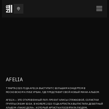
AFELIA
7 МАРТА 2025 ГОДА AFELIA ВЫСТУПИТ С БОЛЬШИМ КОНЦЕРТОМ В
МОСКОВСКОМ КЛУБЕ УРБАН, ГДЕ ПРЕДСТАВИТ СВОЙ НОВЫЙ МИНИ-АЛЬБОМ.
AFELIA — ЭТО ОТКРОВЕННЫЙ ПОП-ПРОЕКТ АЛИСЫ СТЯЖКОВОЙ, СОЛИСТКИ
ГРУППЫ CREAM SODA. В НОЯБРЕ 2023 ГОДА АРТИСТКА ВЫПУСТИЛА ДЕБЮТНЫЙ
АЛЬБОМ «ТАКИЕ ДЕЛА», КОТОРЫЙ АРТИСТКА ПОСВЯТИЛА ЛЮДЯМ,