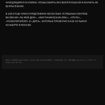
НАХОДЯЩИМСЯ В АПАТИИ, ЧТОБЫ ОБНЯТЬ ИХ СВОЕЙ МУЗЫКОЙ И НАУЧИТЬ НЕ
БОЯТЬСЯ БОЛИ.
В 2024 ГОДУ АЛИСА ПРЕДСТАВИЛА НЕСКОЛЬКО УСПЕШНЫХ СИНГЛОВ,
ВКЛЮЧАЯ «ТЫ МОЙ ДОМ», «МИР ПАНИЧЕСКИХ АТАК», «ГЛУПО»,
«ПСИХОТЕРАПЕВТ» И «ДУРА», КОТОРЫЕ ПРОЗВУЧАТ НА ЕЕ СОЛЬНОМ
КОНЦЕРТЕ В МОСКВЕ.
ООО «СЕВЕРНЫЙ ЗВУК», ОГРН 1187746204898. Г. МОСКВА, УЛ. ПРАВДЫ, Д. 24, С. 3. ТЕЛ. +7
(995) 119-81-78