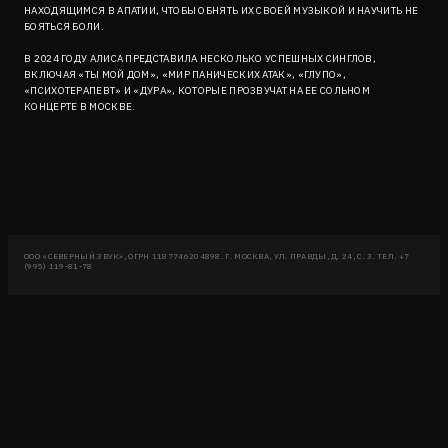
НАХОДЯЩИМСЯ В АПАТИИ, ЧТОБЫ ОБНЯТЬ ИХ СВОЕЙ МУЗЫКОЙ И НАУЧИТЬ НЕ
БОЯТЬСЯ БОЛИ.
В 2024 ГОДУ АЛИСА ПРЕДСТАВИЛА НЕСКОЛЬКО УСПЕШНЫХ СИНГЛОВ,
ВКЛЮЧАЯ «ТЫ МОЙ ДОМ», «МИР ПАНИЧЕСКИХ АТАК», «ГЛУПО»,
«ПСИХОТЕРАПЕВТ» И «ДУРА», КОТОРЫЕ ПРОЗВУЧАТ НА ЕЕ СОЛЬНОМ
КОНЦЕРТЕ В МОСКВЕ.
ООО «СЕВЕРНЫЙ ЗВУК», ОГРН 1187746204898. Г. МОСКВА, УЛ. ПРАВДЫ, Д. 24, С. 3. ТЕЛ. +7
(995) 119-81-78