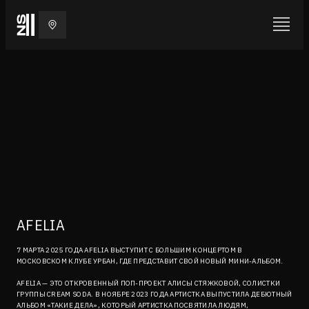
AFELIA
7 МАРТА 2025 ГОДА AFELIA ВЫСТУПИТ С БОЛЬШИМ КОНЦЕРТОМ В
МОСКОВСКОМ КЛУБЕ УРБАН, ГДЕ ПРЕДСТАВИТ СВОЙ НОВЫЙ МИНИ-АЛЬБОМ.
AFELIA — ЭТО ОТКРОВЕННЫЙ ПОП-ПРОЕКТ АЛИСЫ СТЯЖКОВОЙ, СОЛИСТКИ
ГРУППЫ CREAM SODA. В НОЯБРЕ 2023 ГОДА АРТИСТКА ВЫПУСТИЛА ДЕБЮТНЫЙ
АЛЬБОМ «ТАКИЕ ДЕЛА», КОТОРЫЙ АРТИСТКА ПОСВЯТИЛА ЛЮДЯМ,