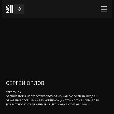
СЕРГЕЙ ОРЛОВ
СТРОГО 18+.
ОРГАНИЗАТОРЫ МОГУТ ПОТРЕБОВАТЬ ОРИГИНАЛ ПАСПОРТА НА ВХОДЕ И
ОТКАЗАТЬ В ПОСЕЩЕНИИ БЕЗ КОМПЕНСАЦИИ СТОИМОСТИ БИЛЕТА, ЕСЛИ
ВОЗРАСТ ПОСЕТИТЕЛЯ МЕНЬШЕ 18 ЛЕТ (N 93-ФЗ ОТ 01.05.2019).