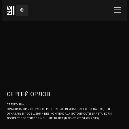
СЕРГЕЙ ОРЛОВ
СТРОГО 18+.
ОРГАНИЗАТОРЫ МОГУТ ПОТРЕБОВАТЬ ОРИГИНАЛ ПАСПОРТА НА ВХОДЕ И
ОТКАЗАТЬ В ПОСЕЩЕНИИ БЕЗ КОМПЕНСАЦИИ СТОИМОСТИ БИЛЕТА, ЕСЛИ
ВОЗРАСТ ПОСЕТИТЕЛЯ МЕНЬШЕ 18 ЛЕТ (N 93-ФЗ ОТ 01.05.2019).