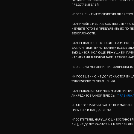
ПРЕДСТАВИТЕЛЕЙ.
• ПОСЕЩЕНИЕ МЕРОПРИЯТИЯ ЯВЛЯЕТСЯ 
• ЗАНИМАЙТЕ МЕСТА В СООТВЕТСТВИИ 
И БУДЬТЕ ГОТОВЫ ПРЕДЪЯВИТЬ ИХ ПО 
БЕЗОПАСНОСТИ.
• ЗАПРЕЩАЕТСЯ ПРОНОСИТЬ НА МЕРОПРИ
БАЛЛОНЧИКИ; ПИРОТЕХНИКУ ВСЕХ ВИД
БЬЮЩИЕСЯ, КОЛЮЩЕ-РЕЖУЩИЕ И ПАЧКА
НАПИТКАМИ В ЛЮБОЙ ТАРЕ, А ТАКЖЕ Н
• ВО ВРЕМЯ МЕРОПРИЯТИЯ ЗАПРЕЩАЕТСЯ
• К ПОСЕЩЕНИЮ НЕ ДОПУСКАЮТСЯ ЛИЦА
ТОКСИЧЕСКОГО ОПЬЯНЕНИЯ.
• ЗАПРЕЩАЕТСЯ СНИМАТЬ МЕРОПРИЯТИЯ
АККРЕДИТОВАННОЙ ПРЕССЫ (
ПРАВИЛА 
• НА МЕРОПРИЯТИИ БУДЬТЕ ВНИМАТЕЛ
ГРУБОСТИ И ВАНДАЛИЗМА.
• ПОСЕТИТЕЛИ, НАРУШАЮЩИЕ УСТАНО
ЛИЦ, НЕ ДОПУСКАЮТСЯ НА МЕРОПРИЯТИЕ