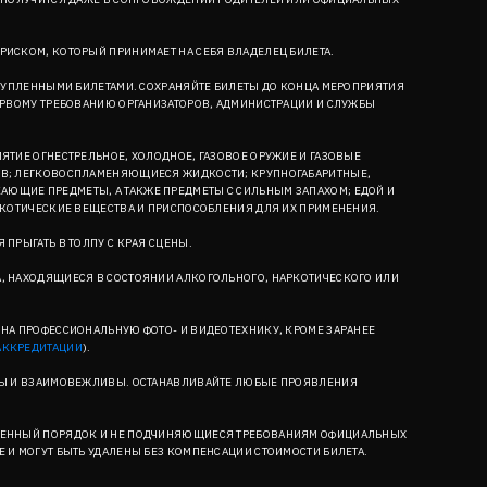
РИСКОМ, КОТОРЫЙ ПРИНИМАЕТ НА СЕБЯ ВЛАДЕЛЕЦ БИЛЕТА.
С КУПЛЕННЫМИ БИЛЕТАМИ. СОХРАНЯЙТЕ БИЛЕТЫ ДО КОНЦА МЕРОПРИЯТИЯ
ПЕРВОМУ ТРЕБОВАНИЮ ОРГАНИЗАТОРОВ, АДМИНИСТРАЦИИ И СЛУЖБЫ
ЯТИЕ ОГНЕСТРЕЛЬНОЕ, ХОЛОДНОЕ, ГАЗОВОЕ ОРУЖИЕ И ГАЗОВЫЕ
ОВ; ЛЕГКОВОСПЛАМЕНЯЮЩИЕСЯ ЖИДКОСТИ; КРУПНОГАБАРИТНЫЕ,
ЮЩИЕ ПРЕДМЕТЫ, А ТАКЖЕ ПРЕДМЕТЫ С СИЛЬНЫМ ЗАПАХОМ; ЕДОЙ И
АРКОТИЧЕСКИЕ ВЕЩЕСТВА И ПРИСПОСОБЛЕНИЯ ДЛЯ ИХ ПРИМЕНЕНИЯ.
 ПРЫГАТЬ В ТОЛПУ С КРАЯ СЦЕНЫ.
, НАХОДЯЩИЕСЯ В СОСТОЯНИИ АЛКОГОЛЬНОГО, НАРКОТИЧЕСКОГО ИЛИ
 НА ПРОФЕССИОНАЛЬНУЮ ФОТО- И ВИДЕОТЕХНИКУ, КРОМЕ ЗАРАНЕЕ
АККРЕДИТАЦИИ
).
ЬНЫ И ВЗАИМОВЕЖЛИВЫ. ОСТАНАВЛИВАЙТЕ ЛЮБЫЕ ПРОЯВЛЕНИЯ
ВЛЕННЫЙ ПОРЯДОК И НЕ ПОДЧИНЯЮЩИЕСЯ ТРЕБОВАНИЯМ ОФИЦИАЛЬНЫХ
 И МОГУТ БЫТЬ УДАЛЕНЫ БЕЗ КОМПЕНСАЦИИ СТОИМОСТИ БИЛЕТА.