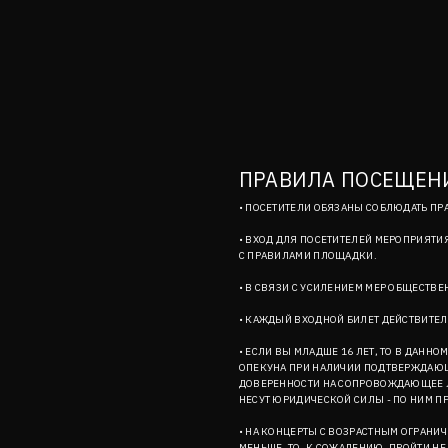
ПРАВИЛА ПОСЕЩЕН
• ПОСЕТИТЕЛИ ОБЯЗАНЫ СОБЛЮДАТЬ ПР
• ВХОД ДЛЯ ПОСЕТИТЕЛЕЙ МЕРОПРИЯТИЯ
С ПРАВИЛАМИ ПЛОЩАДКИ.
• В СВЯЗИ С УСИЛЕНИЕМ МЕР ОБЩЕСТВ
• КАЖДЫЙ ВХОДНОЙ БИЛЕТ ДЕЙСТВИТЕЛ
• ЕСЛИ ВЫ МЛАДШЕ 16 ЛЕТ, ТО В ДАНН
ОПЕКУНА ПРИ НАЛИЧИИ ПОДТВЕРЖДАЮЩ
ДОВЕРЕННОСТИ НА СОПРОВОЖДАЮЩЕЕ Л
НЕСУТ ЮРИДИЧЕСКОЙ СИЛЫ - ПО НИМ П
• НА КОНЦЕРТЫ С ВОЗРАСТНЫМ ОГРАНИЧ
МЕНЬШЕ, ТО, К СОЖАЛЕНИЮ, ПРОЙТИ Н