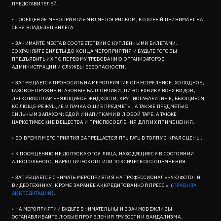
ПРЕДСТАВИТЕЛЕЙ.
• ПОСЕЩЕНИЕ МЕРОПРИЯТИЯ ЯВЛЯЕТСЯ РИСКОМ, КОТОРЫЙ ПРИНИМАЕТ НА
СЕБЯ ВЛАДЕЛЕЦ БИЛЕТА.
• ЗАНИМАЙТЕ МЕСТА В СООТВЕТСТВИИ С КУПЛЕННЫМИ БИЛЕТАМИ.
СОХРАНЯЙТЕ БИЛЕТЫ ДО КОНЦА МЕРОПРИЯТИЯ И БУДЬТЕ ГОТОВЫ
ПРЕДЪЯВИТЬ ИХ ПО ПЕРВОМУ ТРЕБОВАНИЮ ОРГАНИЗАТОРОВ,
АДМИНИСТРАЦИИ И СЛУЖБЫ БЕЗОПАСНОСТИ.
• ЗАПРЕЩАЕТСЯ ПРОНОСИТЬ НА МЕРОПРИЯТИЕ ОГНЕСТРЕЛЬНОЕ, ХОЛОДНОЕ,
ГАЗОВОЕ ОРУЖИЕ И ГАЗОВЫЕ БАЛЛОНЧИКИ; ПИРОТЕХНИКУ ВСЕХ ВИДОВ;
ЛЕГКОВОСПЛАМЕНЯЮЩИЕСЯ ЖИДКОСТИ; КРУПНОГАБАРИТНЫЕ, БЬЮЩИЕСЯ,
КОЛЮЩЕ-РЕЖУЩИЕ И ПАЧКАЮЩИЕ ПРЕДМЕТЫ, А ТАКЖЕ ПРЕДМЕТЫ С
СИЛЬНЫМ ЗАПАХОМ; ЕДОЙ И НАПИТКАМИ В ЛЮБОЙ ТАРЕ, А ТАКЖЕ
НАРКОТИЧЕСКИЕ ВЕЩЕСТВА И ПРИСПОСОБЛЕНИЯ ДЛЯ ИХ ПРИМЕНЕНИЯ.
• ВО ВРЕМЯ МЕРОПРИЯТИЯ ЗАПРЕЩАЕТСЯ ПРЫГАТЬ В ТОЛПУ С КРАЯ СЦЕНЫ.
• К ПОСЕЩЕНИЮ НЕ ДОПУСКАЮТСЯ ЛИЦА, НАХОДЯЩИЕСЯ В СОСТОЯНИИ
АЛКОГОЛЬНОГО, НАРКОТИЧЕСКОГО ИЛИ ТОКСИЧЕСКОГО ОПЬЯНЕНИЯ.
• ЗАПРЕЩАЕТСЯ СНИМАТЬ МЕРОПРИЯТИЯ НА ПРОФЕССИОНАЛЬНУЮ ФОТО- И
ВИДЕОТЕХНИКУ, КРОМЕ ЗАРАНЕЕ АККРЕДИТОВАННОЙ ПРЕССЫ (
ПРАВИЛА
АККРЕДИТАЦИИ
).
• НА МЕРОПРИЯТИИ БУДЬТЕ ВНИМАТЕЛЬНЫ И ВЗАИМОВЕЖЛИВЫ.
ОСТАНАВЛИВАЙТЕ ЛЮБЫЕ ПРОЯВЛЕНИЯ ГРУБОСТИ И ВАНДАЛИЗМА.