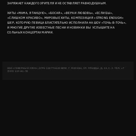
ЗАРЯЖАЕТ КАЖДОГО ЗРИТЕЛЯ И НЕ ОСТАВЛЯЕТ РАВНОДУШНЫМ.
ХИТЫ «МАМА, Я ТАНЦУЮ», «БОСАЯ», «ВЕРА И ЛЮБОВЬ», «ЕСЛИ БЫ»,
«СЛИШКОМ КРАСИВО», МИРОВЫЕ ХИТЫ, КОМПОЗИЦИЯ «STRONG ENOUGH»
ШЕР, КОТОРУЮ ПЕВИЦА БЛИСТАТЕЛЬНО ИСПОЛНИЛА НА ШОУ «ТОЧЬ-В-ТОЧЬ»,
И МНОГИЕ ДРУГИЕ ИЗВЕСТНЫЕ ПЕСНИ И НОВИНКИ ВЫ УСЛЫШИТЕ НА
СОЛЬНЫХ КОНЦЕРТАХ МАРИИ.
ООО «СЕВЕРНЫЙ ЗВУК», ОГРН 1187746204898. Г. МОСКВА, УЛ. ПРАВДЫ, Д. 24, С. 3. ТЕЛ. +7
(995) 119-81-78