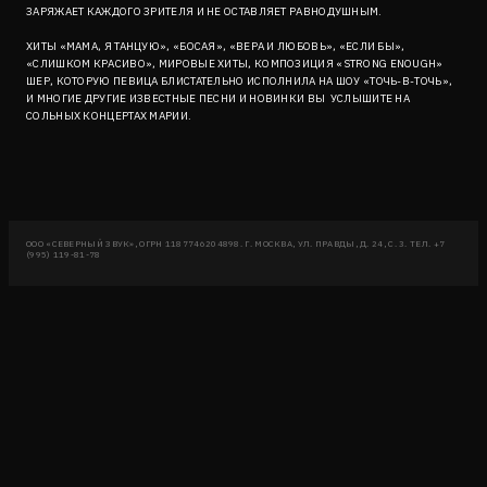
ЗАРЯЖАЕТ КАЖДОГО ЗРИТЕЛЯ И НЕ ОСТАВЛЯЕТ РАВНОДУШНЫМ.
ХИТЫ «МАМА, Я ТАНЦУЮ», «БОСАЯ», «ВЕРА И ЛЮБОВЬ», «ЕСЛИ БЫ»,
«СЛИШКОМ КРАСИВО», МИРОВЫЕ ХИТЫ, КОМПОЗИЦИЯ «STRONG ENOUGH»
ШЕР, КОТОРУЮ ПЕВИЦА БЛИСТАТЕЛЬНО ИСПОЛНИЛА НА ШОУ «ТОЧЬ-В-ТОЧЬ»,
И МНОГИЕ ДРУГИЕ ИЗВЕСТНЫЕ ПЕСНИ И НОВИНКИ ВЫ УСЛЫШИТЕ НА
СОЛЬНЫХ КОНЦЕРТАХ МАРИИ.
ООО «СЕВЕРНЫЙ ЗВУК», ОГРН 1187746204898. Г. МОСКВА, УЛ. ПРАВДЫ, Д. 24, С. 3. ТЕЛ. +7
(995) 119-81-78