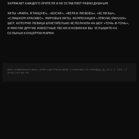
ЗАРЯЖАЕТ КАЖДОГО ЗРИТЕЛЯ И НЕ ОСТАВЛЯЕТ РАВНОДУШНЫМ.
ХИТЫ «МАМА, Я ТАНЦУЮ», «БОСАЯ», «ВЕРА И ЛЮБОВЬ», «ЕСЛИ БЫ»,
«СЛИШКОМ КРАСИВО», МИРОВЫЕ ХИТЫ, КОМПОЗИЦИЯ «STRONG ENOUGH»
ШЕР, КОТОРУЮ ПЕВИЦА БЛИСТАТЕЛЬНО ИСПОЛНИЛА НА ШОУ «ТОЧЬ-В-ТОЧЬ»,
И МНОГИЕ ДРУГИЕ ИЗВЕСТНЫЕ ПЕСНИ И НОВИНКИ ВЫ УСЛЫШИТЕ НА
СОЛЬНЫХ КОНЦЕРТАХ МАРИИ.
ООО «СЕВЕРНЫЙ ЗВУК», ОГРН 1187746204898. Г. МОСКВА, УЛ. ПРАВДЫ, Д. 24, С. 3. ТЕЛ. +7
(995) 119-81-78