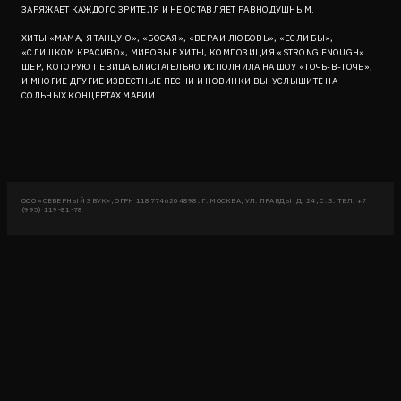
ЗАРЯЖАЕТ КАЖДОГО ЗРИТЕЛЯ И НЕ ОСТАВЛЯЕТ РАВНОДУШНЫМ.
ХИТЫ «МАМА, Я ТАНЦУЮ», «БОСАЯ», «ВЕРА И ЛЮБОВЬ», «ЕСЛИ БЫ»,
«СЛИШКОМ КРАСИВО», МИРОВЫЕ ХИТЫ, КОМПОЗИЦИЯ «STRONG ENOUGH»
ШЕР, КОТОРУЮ ПЕВИЦА БЛИСТАТЕЛЬНО ИСПОЛНИЛА НА ШОУ «ТОЧЬ-В-ТОЧЬ»,
И МНОГИЕ ДРУГИЕ ИЗВЕСТНЫЕ ПЕСНИ И НОВИНКИ ВЫ УСЛЫШИТЕ НА
СОЛЬНЫХ КОНЦЕРТАХ МАРИИ.
ООО «СЕВЕРНЫЙ ЗВУК», ОГРН 1187746204898. Г. МОСКВА, УЛ. ПРАВДЫ, Д. 24, С. 3. ТЕЛ. +7
(995) 119-81-78