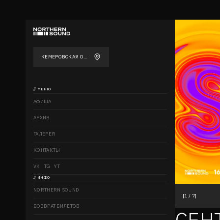
КЕМЕРОВСКАЯ ОБЛАСТЬ - КУЗБАСС
// МЕНЮ
АФИША
АРХИВ
ГАЛЕРЕЯ
КОНТАКТЫ
VK
TG
YT
// ИНФО
NORTHERN SOUND
[
1
/
7
]
ВОЗВРАТ БИЛЕТОВ
СЕН