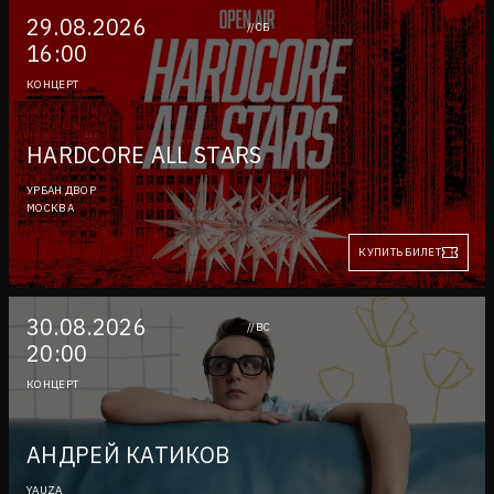
29.08.2026
//СБ
16:00
КОНЦЕРТ
HARDCORE ALL STARS
УРБАН ДВОР
МОСКВА
КУПИТЬ БИЛЕТ
30.08.2026
//ВС
20:00
КОНЦЕРТ
АНДРЕЙ КАТИКОВ
YAUZA